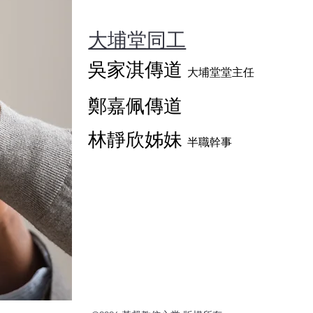
​大埔堂同工
吳家淇傳道
大埔堂堂主任
鄭嘉佩傳道
林靜欣姊妹
半職幹事