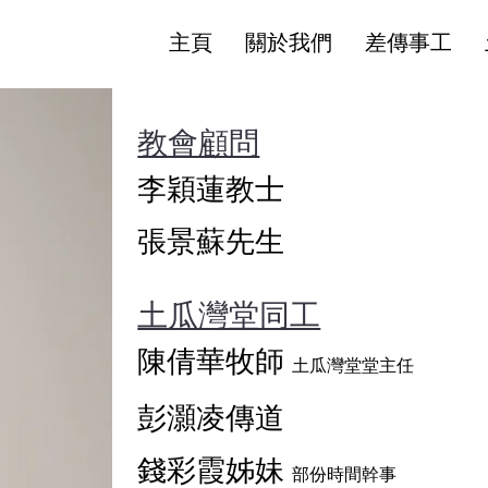
主頁
關於我們
差傳事工
教會顧問
李穎蓮教士
張景蘇先生
​土瓜灣堂同工
陳倩華牧師
土瓜灣堂堂主任
彭灝凌傳道
錢彩霞姊妹
部份時間幹事