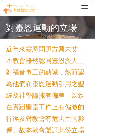
對靈恩運動的立場
近年來靈恩問題方興未艾，
本教會雖然認同靈恩派人士
對福音事工的熱誠，然而認
為他們在靈恩運動引用之聖
經及神學論據有偏差，以致
在實踐聖靈工作上有偏激的
行徑及對教會有危害性的影
響。故本教會製訂此份立場