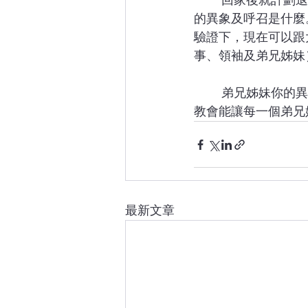
	回家後就計劃退修，要整理自己，也想問主，我的異象是什麼，或者說我的餘生要承擔
的異象及呼召是什麼
驗證下，現在可以跟
事、領袖及弟兄姊妹
	弟兄姊妹你的異象是什麼？作個能榮耀神見證神的父母？為主承擔教會的受傷者？更新
教會能讓每一個弟兄
最新文章