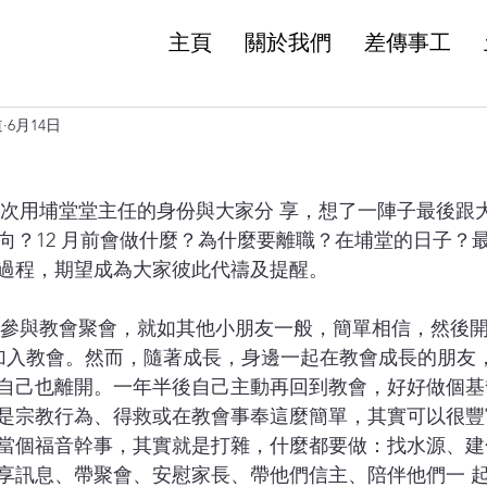
主頁
關於我們
差傳事工
道
6月14日
去向？12 月前會做什麼？為什麼要離職？在埔堂的日子？
過程，期望成為大家彼此代禱及提醒。 
受浸加入教會。然而，隨著成長，身邊一起在教會成長的朋友
自己也離開。一年半後自己主動再回到教會，好好做個基
是宗教行為、得救或在教會事奉這麼簡單，其實可以很豐
當個福音幹事，其實就是打雜，什麼都要做：找水源、建
享訊息、帶聚會、安慰家長、帶他們信主、陪伴他們一 