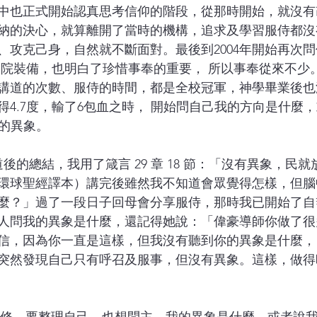
中也正式開始認真思考信仰的階段，從那時開始，就沒有
納的決心，就算離開了當時的機構，追求及學習服侍都沒
、攻克己身，自然就不斷面對。最後到2004年開始再次
神學院裝備，也明白了珍惜事奉的重要， 所以事奉從來不少
講道的次數、服侍的時間，都是全校冠軍，神學畢業後也
只得4.7度，輸了6包血之時， 開始問自己我的方向是什麼
的異象。 
環球聖經譯本）講完後雖然我不知道會眾覺得怎樣，但腦
麼？」過了一段日子回母會分享服侍，那時我已開始了自
，有人問我的異象是什麼，還記得她說：「偉豪導師你做了
信，因為你一直是這樣，但我沒有聽到你的異象是什麼，
突然發現自己只有呼召及服事，但沒有異象。這樣，做得