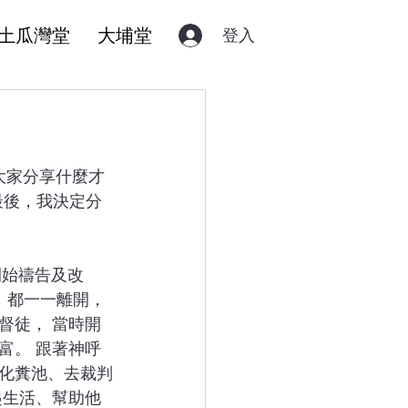
土瓜灣堂
大埔堂
登入
最後，我決定分
，都一一離開，
督徒， 當時開
富。 跟著神呼
化糞池、去裁判
起生活、幫助他