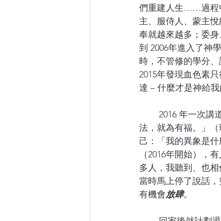
們重建人生……過程
主、服侍人、蒙主悅
奉就越來越多；委身
到 2006年進入了
時，不管修的學分、
2015年發現血色素
達 – 什麼才是神給我
	2016 年一次講道後的總結，我用了箴言 29 章 18 節：「沒有異象，民就放肆；遵守律
法，就為有福。」（
己：「我的異象是什
（2016年開始）
多人，我聽到、也相
當時馬上停了說話，
有機會
放肆
。 