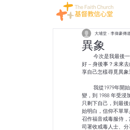
​​大埔堂 - 李偉豪傳
異象
	今次是我最後一次用埔堂堂主任的身份與大家分 享，想了一陣子最後跟大家分享什麼才
好 – 身後事？未來
享自己怎樣尋覓異象
	我從1979年開始參與教會聚會，就如其他小朋友一般，簡單相信，然後開始禱告及改 
變，到 1988 年
只剩下自己，到最後
始明白，信仰不單單
召作福音戒毒服侍，
司署收戒毒人士、分