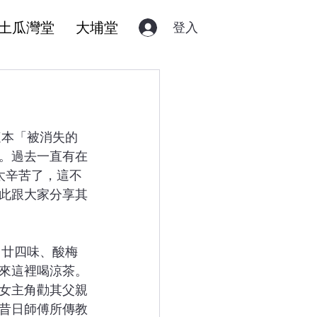
土瓜灣堂
大埔堂
登入
。過去一直有在
太辛苦了，這不
此跟大家分享其
來這裡喝涼茶。
女主角勸其父親
昔日師傅所傳教