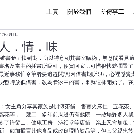
主頁
關於我們
差傳事工
牧師
3月1日
人．情．味
書名及當中的插畫所吸引，便買回家…可惜很快就擱置了
最近事務忙令筆者要追趕閱讀(因借書期所限)，心裡感覺
便暫時放低借書，改為看家中的書，事就這樣開始了。在
腐花等，十幾二十多年前周邊仍有戲院，一散場許多人就
多了許留山、健康工房、鴻福堂等店舖，業主又會加租，
新，如加插賣其他食品或改良現時飲品等，但其父親忠於