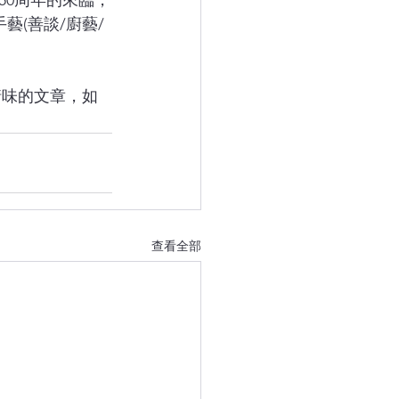
50周年的來臨，
藝(善談/廚藝/
查看全部