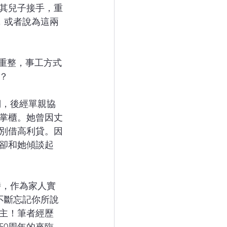
其兒子接手，重
，或者說為這兩
？
掌櫃。她曾因丈
別借高利貸。因
卻和她傾談起
不斷忘記你所說
主！筆者經歷