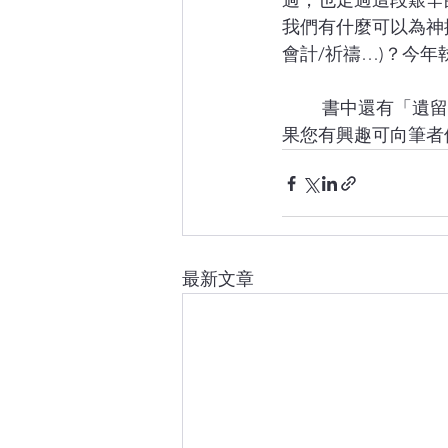
過，也走過這段艱辛
我們有什麼可以為神
會計/祈禱…)？今
	書中還有「遺留在大牌檔的雨傘」及「我在唐樓發現了情」都是很有人情味的文章，如
果您有興趣可向筆者
最新文章