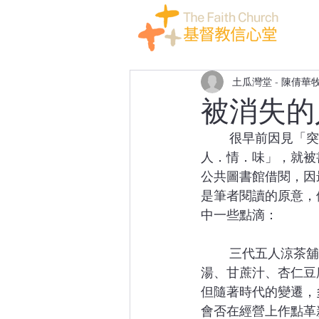
土瓜灣堂 - 陳倩華
被消失的
	很早前因見「突破書卷」快到期，所以特意到其書室購物，無意間看見這本「被消失的
人．情．味」，就被
公共圖書館借閱，因
是筆者閱讀的原意，
中一些點滴：
	三代五人涼茶舖：女主角分享其家族是開涼茶舖，售賣火麻仁、五花茶、廿四味、酸梅
湯、甘蔗汁、杏仁豆
但隨著時代的變遷，
會否在經營上作點革