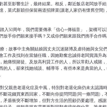
虧甚至影響生計，最終結業。相反，鄰近飯店老闆放手給
憶，菜式新穎但保留兩道招牌菜(讓老人家仍有懷舊空間)
們放手你們願來接手嗎？又或你們願來跟我們擕手合作嗎
會工作及找到在當舖任職，因她勤奮忠誠得老闆賞識升為
，她痛恨賭徒、及放高利貸工作的人，所以常勸人戒賭，
西的人，卻來找她傾談、輔導等，有些本來是典當的人，
。
不斷花錢買東西回家，不斷向你提問問題(同一條問題)，
，矛盾衝突不斷增加，但對方生活的照顧仍要處理。感謝