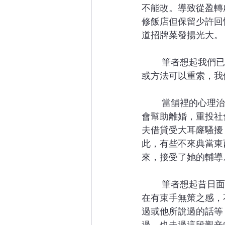
不能改。導致從盈轉
修飯店但保留少許回
道招牌菜發揚光大。
	筆者想起我們已踏入50周年，我們需要傳承「信心+傳福音」，架構可以重整，事工方式
或方法可以重索，我
	當舖裡的心理治療：故事中主角關姑娘因丈夫沉迷賭博及虐待她與女兒們，後經單親協
會幫助離婚，重投社
夫借貸受大耳窿騷擾
此，有些不來典當東
來，接受了她的輔導
	筆者想起昔日面對父親患老退化症及中風，特別對老退化病仍未太認識時，作為家人實
在有束手無策之感，
過或他所說過的話等