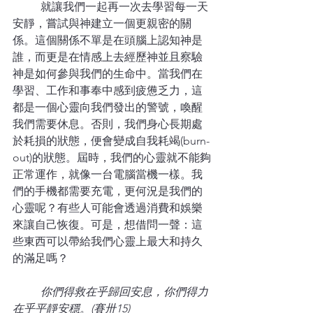
	就讓我們一起再一次去學習每一天
安靜，嘗試與神建立一個更親密的關
係。這個關係不單是在頭腦上認知神是
誰，而更是在情感上去經歷神並且察驗
神是如何參與我們的生命中。當我們在
學習、工作和事奉中感到疲憊乏力，這
都是一個心靈向我們發出的警號，喚醒
我們需要休息。否則，我們身心長期處
於耗損的狀態，便會變成自我耗竭(burn-
out)的狀態。屆時，我們的心靈就不能夠
正常運作，就像一台電腦當機一樣。我
們的手機都需要充電，更何況是我們的
心靈呢？有些人可能會透過消費和娛樂
來讓自己恢復。可是，想借問一聲：這
些東西可以帶給我們心靈上最大和持久
的滿足嗎？
你們得救在乎歸回安息，你們得力
在乎平靜安穩。(賽卅15)