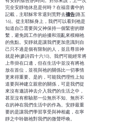
有安靜(禱告)的時間。對你來說，上一次
完全安靜地休息是何時？在福音書中的
記載，主耶穌常常退到荒野去
禱告
(路五
16)。從主耶穌身上，我們可以看到祂是
知道自己需要與父神保持一個緊密的聯
繫，避免因工作的紛擾和混亂來模糊祂
的焦點。安靜就是讓我們更加意識到自
己只不過是個有限制的人，並且尊崇神
就是神(參詩四十六10)。我們可能經常將
上帝掛在口邊，但在生活中並沒有將祂
放在首位，並視與祂的關係比一切事情
更來得重要。是的，可能我們理性上知
道要與神建立親密的關係，可是我們從
來沒有邀請神去介入我們的生活之中，
甚至沒有察驗那一位無所不知、無所不
在的神在我們生活中的作為。安靜最重
要的是讓我們學習享受與神相處，在寧
靜之中聆聽祂對我們的微聲呼喚。