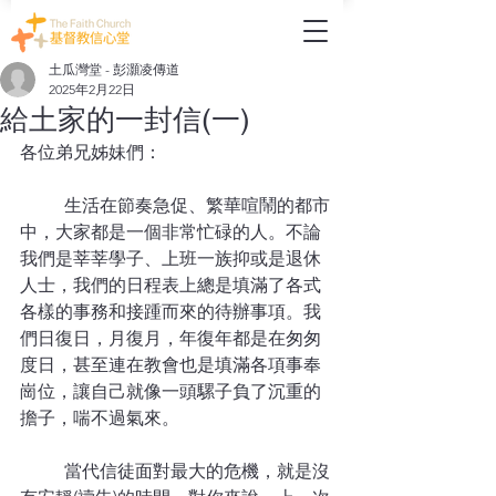
土瓜灣堂 - 彭灝凌傳道
2025年2月22日
給土家的一封信(一)
各位弟兄姊妹們：
	生活在節奏急促、繁華喧鬧的都市
中，大家都是一個非常忙碌的人。不論
我們是莘莘學子、上班一族抑或是退休
人士，我們的日程表上總是填滿了各式
各樣的事務和接踵而來的待辦事項。我
們日復日，月復月，年復年都是在匆匆
度日，甚至連在教會也是填滿各項事奉
崗位，讓自己就像一頭騾子負了沉重的
擔子，喘不過氣來。
	當代信徒面對最大的危機，就是沒