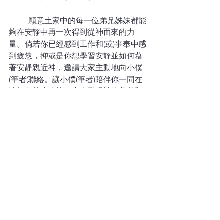
	願意土家中的每一位弟兄姊妹都能
夠在安靜中再一次得到從神而來的力
量。倘若你已經感到工作和(或)事奉中感
到疲憊，抑或是你想學習安靜並如何藉
著安靜親近神，邀請大家主動地向小僕
(筆者)聯絡。讓小僕(筆者)陪伴你一同在
這短促的生命旅程中去發現神的美善和
在大家身上的作為。要記住，在這個旅
程中神是你最佳的教練、醫治者、安慰
者，祂十分樂意聆聽和回應你的呼求。
查看全部
最新文章