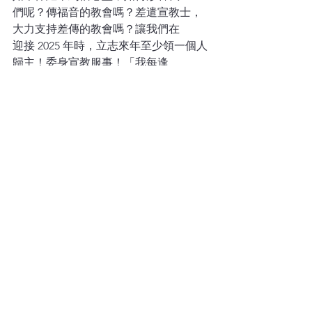
們呢？傳福音的教會嗎？差遣宣教士，
大力支持差傳的教會嗎？讓我們在
迎接 2025 年時，立志來年至少領一個人
歸主！委身宣教服事！「我每逢
想念信心堂，就感謝我的神，因
為．．．」
查看全部
最新文章