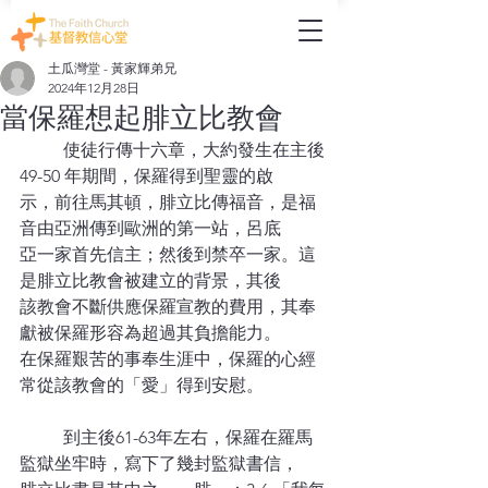
土瓜灣堂 - 黃家輝弟兄
2024年12月28日
當保羅想起腓立比教會
	使徒行傳十六章，大約發生在主後 
49-50 年期間，保羅得到聖靈的啟
示，前往馬其頓，腓立比傳福音，是福
音由亞洲傳到歐洲的第一站，呂底
亞一家首先信主；然後到禁卒一家。這
是腓立比教會被建立的背景，其後
該教會不斷供應保羅宣教的費用，其奉
獻被保羅形容為超過其負擔能力。
在保羅艱苦的事奉生涯中，保羅的心經
常從該教會的「愛」得到安慰。
	到主後61-63年左右，保羅在羅馬
監獄坐牢時，寫下了幾封監獄書信，