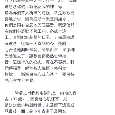
腓立比書是其中之一，腓一：3-6 「我每
逢想念你們，就感謝我的神；每
逢為你們眾人祈求的時候，常是歡歡喜
喜地祈求。因為從頭一天直到如今，
你們是同心合意地興旺福音。我深信那
在你們心裏動了善工的，必成全這
工，直到耶穌基督的日子。」保羅稱讚
該教會，從頭一天直到如今，是同
心合意地興旺福音。簡單而言，10 多年
光陰過去了，該教會仍然熱心傳福
音，這樣持久的心志，實在不容易。我
們傳福音，經常被人婉拒（俗稱食
檸檬），漸漸會灰心或心淡了，要保持
熱心實在不容易。
	筆者近日收到兩個訊息，內地的親
友（39 歲），因突發心肌梗塞，只
是短短數小時就離世，未及留下遺言或
見最後一面，剩下年青妻子及兩名