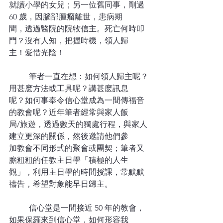
就讀小學的女兒；另一位舊同事，剛過 
60 歲，因腦部腫瘤離世，患病期
間，透過醫院的院牧信主。死亡何時叩
門？沒有人知，把握時機，領人歸
主！愛惜光陰！
	筆者一直在想：如何領人歸主呢？
用甚麽方法或工具呢？講甚麽訊息
呢？如何事奉令信心堂成為一間傳福音
的教會呢？近年筆者經常與家人飯
局/旅遊，透過數天的獨處行程，與家人
建立更深的關係，然後邀請他們參
加教會不同形式的聚會或團契；筆者又
膽粗粗的任教主日學「積極的人生
觀」，利用主日學的時間授課，常默默
禱告，希望對象能早日歸主。
	信心堂是一間接近 50 年的教會，
如果保羅來到信心堂，如何形容我