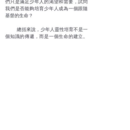
們只是滿足少年人的渴望和需要，試問
我們是否能夠培育少年人成為一個跟隨
基督的生命？
	總括來說，少年人靈性培育不是一
個知識的傳遞，而是一個生命的建立。
我們需要從「與他人」和「與上帝」的
課題建立一個關係網絡，使他們在靈性
上得到餵養。           
查看全部
最新文章