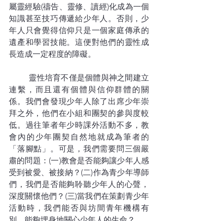
屬靈經驗(禱告、靈修、讀經)化成為一個
知識甚至技巧傳遞給少年人。否則，少
年人只會覺得信仰只是一個家庭傳承的
遺產和學習技能。這便對他們的靈性成
長造成一定程度的障礙。
	靈性培育不僅是個體與神之間建立
連繫，而且還有個體與信仰群體的關
係。我們會發現少年人除了出席少年崇
拜之外，他們在小組和團契的參與度較
低。過往筆者年少時課外活動不多，教
會內的少年團契自然地就成為筆者的
「落腳點」。可是，我們需要問三個嚴
肅的問題：(一)教會是否能夠讓少年人感
受到被愛、被接納？(二)作為青少年導師
們，我們是否能夠聆聽少年人的心聲，
深度關懷他們？(三)當我們在策劃青少年
活動時，我們能否與坊間青年機構有
別，能夠埋身地關心少年人的生命？