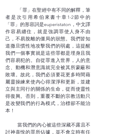
	「罪」在聖經中有不同的解釋，筆
者是次引用希伯來書十章1-2節中的
「罪」的形容詞是euperistaton，中文譯
作容易纏住，就是強調罪使人身不由
己，不易脫離的僵局的狀態。我們皆知
道撒旦慣性地攻擊我們的弱處，這提醒
我們一個事實就是這些罪都是埋身且我
們容易犯的。自從罪進入世界，人的意
念、動機和潛意識就完全被其所蒙蔽和
敗壞。故此，我們必須要花更多時間藉
屬靈操練來使內心得潔淨和更新，並建
立與主同行的關係的生命，從而使靈性
得復興。否則，重覆不斷的宗教活動只
是改變我們的行為模式，治標卻不能治
本！
	當我們的內心被這些深藏不露且不
討神喜悅的罪所佔據，並不會立時有任