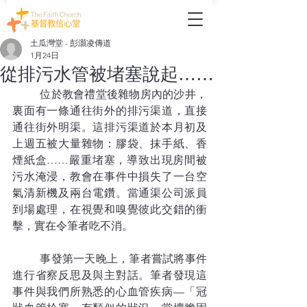
土瓜灣堂 - 彭灝凌傳道
1月24日
從排污水管被堵塞說起……
	位於教會禮堂後雜物房內的沙井，
裏面有一條通往街外的排污渠道，直接
通往街外明渠。這排污渠道於本月初及
上週五被大量雜物：膠袋、抹手紙、香
煙紙盒……嚴重堵塞，導致出現房間被
污水淹浸，教會在事件中損失了一台空
氣清新機及兩台電鑽。當通渠公司派員
到場處理，在視覺和嗅覺彼此交錯的衝
擊，實在令筆者吃不消。
	事發第一天晚上，筆者嘗試將事件
進行省察反思及與主對話。筆者發現這
事件與我們所熟悉的心血管疾病—「冠