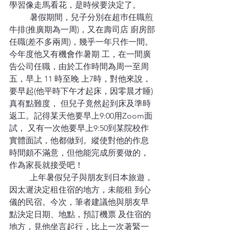
學習像走馬看花，是時候要決定了。 
	暑假期間，兒子分別在超巿任職煎
牛排(推廣期為一周)，又在壽司店 廚房部
任職(差不多兩周)，幾乎一年只作一間。
今年度他又有機會作暑期 工，在一間廣
告公司任職，由於工作時間為周一至周
五，早上 11 時至晚 上7時，對他來說，
要早起(他平時下午才起床，因零晨才睡)
真有點難度， 但兒子竟然起到床及準時
返工。記得某天他要早上9:00用Zoom面
試， 又有一次他要早上9:50到某院校作
實體面試，他都做到。縱使對他的作息 
時間頗不滿意，但他能完成所要做的，
作為家長就接受吧！ 
	上年暑假兒子與朋友到日本旅遊，
因太遲決定租住宿的地方，未能租 到心
儀的民宿。今次，筆者建議他與朋友早
點決定日期、地點，預訂機票 及住宿的
地方，見他坐言起行，比上一次著緊一