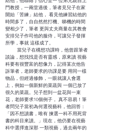
結他，他聯絡了信心堂一 位弟兄親自上
門教授，一兩堂過後，筆者見兒子在家
開始「苦練」結他， 看見他練習結他的
時間多了，自自然然打機、睇機的時間
變相少了，筆者 更與丈夫商量在其教會
安排兒子作司他的服侍，可讓兒子發揮
所學，事就 這樣成了。 
	當兒子在構想功課時，他曾跟筆者
談論，想找找是否有靈感，原來讀 視藝
科要有很豐富的想像力，記得某次他告
訴筆者，老師要求的功課是要 用同一樣
物品，但經過修飾，一眼就讓人會選
上，例如一個新鮮的菜蔬與 一個已放了
很久的菜蔬。兒子想到一盆花與一束
花，老師要求10個例子， 真不容易！筆
者問兒子當初為何選視藝科，他回答：
「因不想讀書，唯有 揀選一科不用死背
書的科目來讀。」現在，他仍要在視藝
科中選擇進深那 一類視藝，過去兩年的