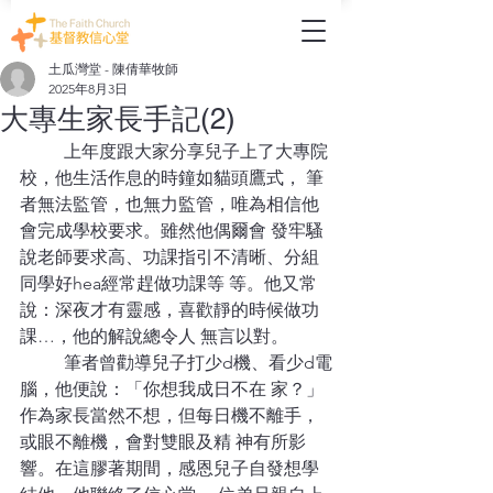
土瓜灣堂 - 陳倩華牧師
2025年8月3日
大專生家長手記(2)
	上年度跟大家分享兒子上了大專院
校，他生活作息的時鐘如貓頭鷹式， 筆
者無法監管，也無力監管，唯為相信他
會完成學校要求。雖然他偶爾會 發牢騷
說老師要求高、功課指引不清晰、分組
同學好hea經常趕做功課等 等。他又常
說：深夜才有靈感，喜歡靜的時候做功
課…，他的解說總令人 無言以對。 
	筆者曾勸導兒子打少d機、看少d電
腦，他便說：「你想我成日不在 家？」
作為家長當然不想，但每日機不離手，
或眼不離機，會對雙眼及精 神有所影
響。在這膠著期間，感恩兒子自發想學