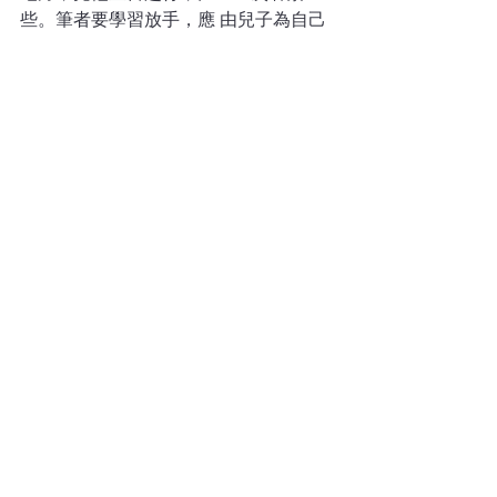
些。筆者要學習放手，應 由兒子為自己
的旅程作安排。
查看全部
最新文章