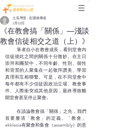
土瓜灣堂 - 彭灝凌傳道
2月22日
《在教會搞「關係」—淺談
教會信徒相交之道（上）》
	筆者自小在教會成長，看到堂會內
信徒彼此之間的關係十分微妙。在主日
崇拜和團契中，不同年齡、性別、個性
和背景的人聚集在一起敬拜讚美、學習
真理和互相聯繫。可是，在不同堂會中
每年都有不少信徒因政治立場、教會事
件、人際衝突或其他原因，最終導致離
開堂會甚至停止聚會。
	在談論教會搞「關係」之先，我們
首要釐清「教會」的定義。「教會」
ekklesia有聚會和集會（assembly）的意