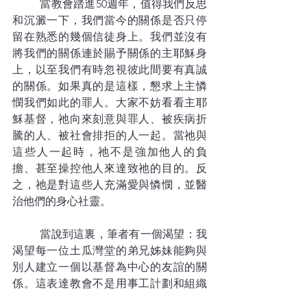
	當教會踏進50週年，值得我們反思
和沉澱一下，我們當今的關係是否只停
留在熟悉的幾個信徒身上。我們並沒有
將我們的關係連於賜予關係的主耶穌身
上，以至我們有時忽視彼此間要有真誠
的關係。如果真的是這樣，懇求上主憐
憫我們如此的罪人。大家不妨看看主耶
穌基督，祂向來刻意與罪人、被疾病折
騰的人、被社會排拒的人一起。當祂與
這些人一起時，祂不是強加他人的負
擔、甚至操控他人來達致祂的目的。反
之，祂是對這些人充滿愛與憐憫，並醫
治他們的身心社靈。
	當說到這裏，筆者有一個渴望：我
渴望每一位土瓜灣堂的弟兄姊妹能夠與
別人建立一個以基督為中心的友誼的關
係。這表達教會不是用事工計劃和組織
活動將信徒彼此（或與未信者）圈在一