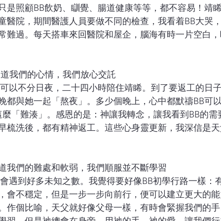
只是照顧BB飲奶、瞓覺、腸道健康等等，都不容易！靖
童醫院，期間醫護人員要做不同的檢查，我看着BB大哭
常難過。每天搭車來回醫院和屋企，腦海有時一片空白，
知道我們的心情，我們放心交託
晚都與她一起「熬夜」。多少個晚上，心中都默禱BB可
 這麼「難湊」。感恩的是：神讓我轉念，讓我看到BB的需
早梳洗後，都有精神返工。這些心身靈更新，我深信是天
道我們的難處和軟弱，我們順服並不斷學習
，會不穩定，但是一步一步向前行，便可以建立更大的能
。作個比喻，天父就好像父母一樣，有時會緊握我們的手