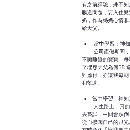
有之前經驗，殊不知
腸道問題，要入住兒
奶，作為媽媽心情非
給天父。
 當中學習：神
	公司產假期間，可以不分日夜，二十四小時陪住靖睎。到了要返工的日子，靖睎仍是個
不願睡覺的寶寶，每
至埋怨天父為何BB
難應付，亦讓我每朝
和幫助。
當中學習：神知
	人生路上，真的會遇到好多未知之數。我覺得要好像BB初學行路一樣：有勇氣一步一步
去嘗試，中間會跌倒
從而擴闊自己的眼光