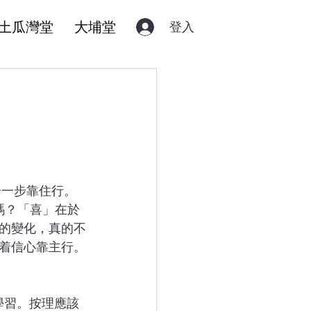
土瓜灣堂
大埔堂
登入
步一步靠住行。
嗎？「喜」在於
的變化，真的不
着信心靠主行。