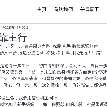
主頁
關於我們
差傳事工
值理
2025年11月30日
靠主行
*一步又一步 這是恩典之路  祢愛 祢手 將我緊緊抓住
步又一步 這是盼望之路  祢愛 祢手 牽引我走這人生路*
好是靖睎一歲生日，回想由得知懷孕，直到今天，真係一
真係又驚又喜。「驚」是未知自己身體和各方面應付得來
生命，心情興奮雀躍。但是懷孕的未知之數、心情和身體
，所以，每一天、每一次的產檢、每一份的報告，都係靠
神掌管生命，我們用信心與主同行