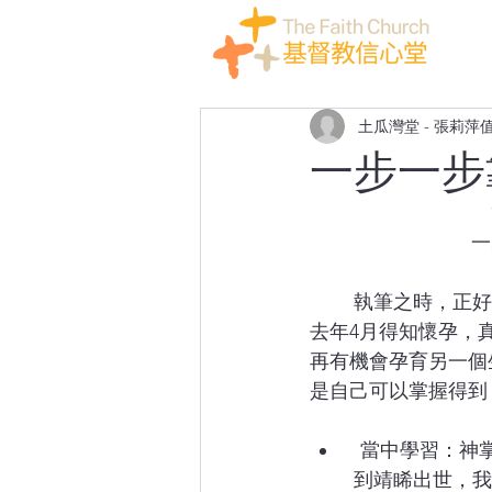
土瓜灣堂 - 張莉萍
一步一步
一
	執筆之時，正
去年4月得知懷孕，
再有機會孕育另一個
是自己可以掌握得到
  當中學習：
	到靖睎出世，我就恍如「新手媽媽」，每一個照顧BB的步驟，都是重新學習。按理應該