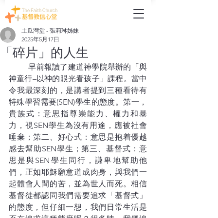
土瓜灣堂 - 張莉琳姊妹
2025年5月17日
「碎片」的人生
	早前報讀了建道神學院舉辦的「與
神童行–以神的眼光看孩子」課程。當中
令我最深刻的，是講者提到三種看待有
特殊學習需要(SEN)學生的態度。第一，
貴族式：意思指尊崇能力、權力和暴
力，視SEN學生為沒有用途，應被社會
唾棄；第二、好心式：意思是抱着優越
感去幫助SEN學生；第三、基督式：意
思是與SEN學生同行，謙卑地幫助他
們，正如耶穌願意道成肉身，與我們一
起體會人間的苦，並為世人而死。相信
基督徒都認同我們需要追求「基督式」
的態度，但仔細一想，我們日常生活是