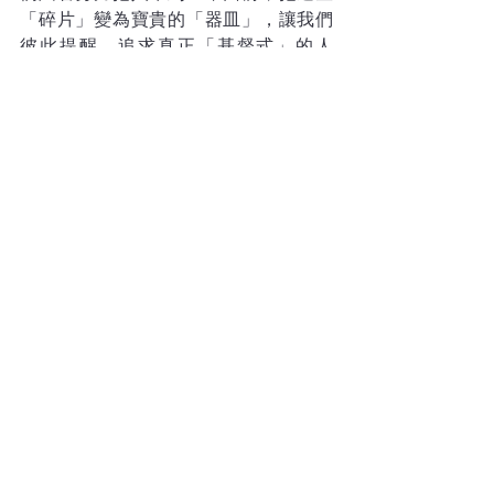
「碎片」變為寶貴的「器皿」，讓我們
彼此提醒，追求真正「基督式」的人
生。
查看全部
最新文章