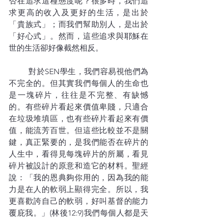
否在追求這種態度呢？很多時，我們追
求更高的收入及更好的生活，是出於
「貴族式」；而我們幫助別人，是出於
「好心式」。然而，這些追求與耶穌在
世的生活卻好像截然相反。
	對於SEN學生，我們容易視他們為
不完全的。但其實我們每個人的生命也
是一塊碎片，往往是不完整、有缺憾
的。有些碎片看起來價值卑賤，只適合
在垃圾堆填區，也有些碎片看起來有價
值，能流芳百世。但這些比較並不是關
鍵，真正緊要的，是我們能否在碎片的
人生中，看得見每塊碎片的所屬，看見
碎片被設計的原意和造它的材料。聖經
說：「我的恩典夠你用的，因為我的能
力是在人的軟弱上顯得完全。所以，我
更喜歡誇自己的軟弱，好叫基督的能力
覆庇我。」(林後12:9)我們每個人都是天